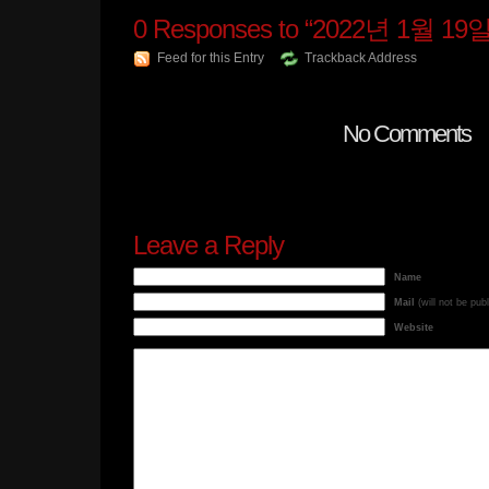
0
Responses to “2022년 1월 19일
Feed for this Entry
Trackback Address
No Comments
Leave a Reply
Name
Mail
(will not be pub
Website